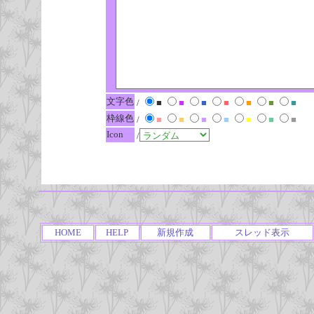
文字色
/
■
■
■
■
■
■
■
枠線色
/
■
■
■
■
■
■
■
Icon
/
HOME
HELP
新規作成
スレッド表示