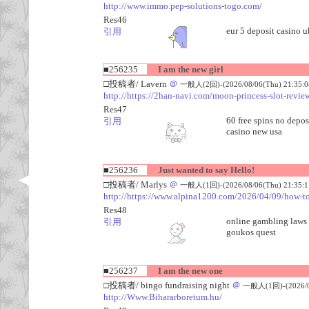
http://www.immo.pep-solutions-togo.com/
Res46
eur 5 deposit casino 
引用
■256235
I am the new girl
□投稿者/ Lavern
＠
一般人(2回)-(2026/08/06(Thu) 21:35:0
http://https://2han-navi.com/moon-princess-slot-revie
Res47
60 free spins no depo
引用
casino new usa
■256236
Just wanted to say Hello!
□投稿者/ Marlys
＠
一般人(1回)-(2026/08/06(Thu) 21:35:1
http://https://www.alpina1200.com/2026/04/09/how-to-
Res48
online gambling laws i
引用
goukos quest
■256237
I am the new one
□投稿者/ bingo fundraising night
＠
一般人(1回)-(2026/08
http://Www.Bihararboretum.hu/