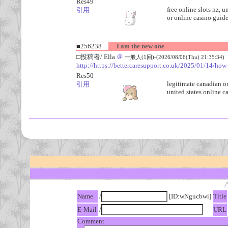
Res49
free online slots nz, 
引用
or online casino guid
■256238
I am the new one
□投稿者/ Ella
＠
一般人(1回)-(2026/08/06(Thu) 21:35:34)
http://https://bettercaresupport.co.uk/2025/01/14/how
Res50
legitimate canadian on
引用
united states online c
Name
/
[ID:wNgucbwi]
Title
E-Mail
/
URL
Comment