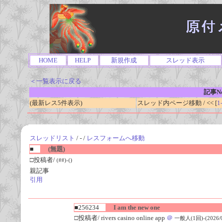
HOME
HELP
新規作成
スレッド表示
＜一覧表示に戻る
記事No
(最新レス5件表示)
スレッド内ページ移動 / << [
1
スレッドリスト
/ - /
レスフォームへ移動
■
(無題)
□投稿者/
(##)-()
親記事
引用
■256234
I am the new one
□投稿者/ rivers casino online app
＠
一般人(1回)-(2026/08