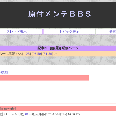
スレッド表示
トピック表示
発言
記事No. [(無題)] 返信ページ
ジ移動 / << [
1-25
] [
26-50
] [
51-50
] >>
へ移動
e new girl
d甦 Online Ad甦
＠
一般人(1回)-(2026/08/06(Thu) 16:56:17)