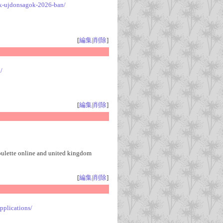
jak-ujdonsagok-2026-ban/
[
編集
|
削除
]
/
[
編集
|
削除
]
 roulette online and united kingdom
[
編集
|
削除
]
pplications/