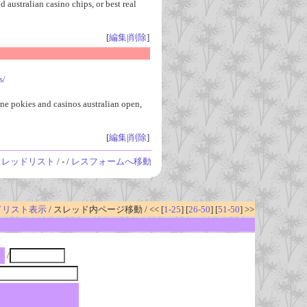
 australian casino chips, or best real
[
編集
|
削除
]
s/
ne pokies and casinos australian open,
[
編集
|
削除
]
スレッドリスト
/ - /
レスフォームへ移動
ドリスト表示
/ スレッド内ページ移動 / << [
1-25
] [
26-50
] [
51-50
] >>
/