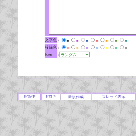
文字色
/
■
■
■
■
■
■
■
枠線色
/
■
■
■
■
■
■
■
Icon
/
HOME
HELP
新規作成
スレッド表示