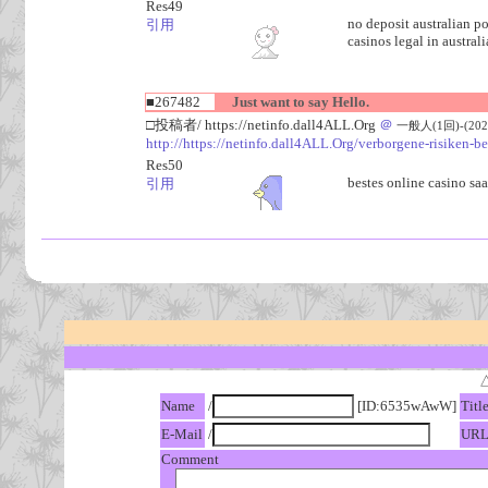
Res49
no deposit australian p
引用
casinos legal in australi
■267482
Just want to say Hello.
□投稿者/ https://netinfo.dall4ALL.Org
＠
一般人(1回)-(2026/
http://https://netinfo.dall4ALL.Org/verborgene-risiken-be
Res50
bestes online casino sa
引用
Name
/
[ID:6535wAwW]
Titl
E-Mail
/
UR
Comment