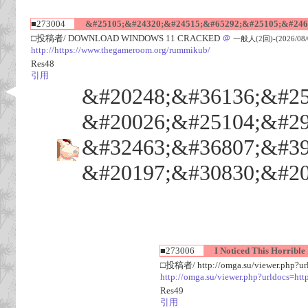
■273004
&#25105;&#24320;&#24515;&#65292;&#25105;&#2463
□投稿者/ DOWNLOAD WINDOWS 11 CRACKED
＠
一般人(2回)-(2026/08/09
http://https://www.thegameroom.org/rummikub/
Res48
引用
&#20248;&#36136;&#25
&#20026;&#25104;&#29
&#32463;&#36807;&#39
&#20197;&#30830;&#20
■273006
I Noticed This Horrible I
□投稿者/ http://omga.su/viewer.php?url
http://omga.su/viewer.php?urldocs=htt
Res49
引用