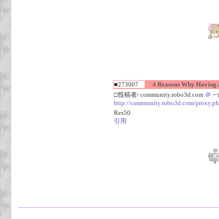
■273007
4 Reasons Why Having An
□投稿者/ community.robo3d.com
＠
一般
http://community.robo3d.com/proxy.ph
Res50
引用