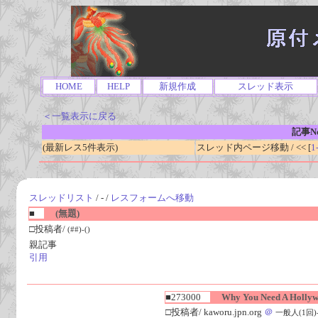
HOME
HELP
新規作成
スレッド表示
＜一覧表示に戻る
記事No
(最新レス5件表示)
スレッド内ページ移動 / << [
1
スレッドリスト
/ - /
レスフォームへ移動
■
(無題)
□投稿者/
(##)-()
親記事
引用
■273000
Why You Need A Hollyw
□投稿者/ kaworu.jpn.org
＠
一般人(1回)-(2