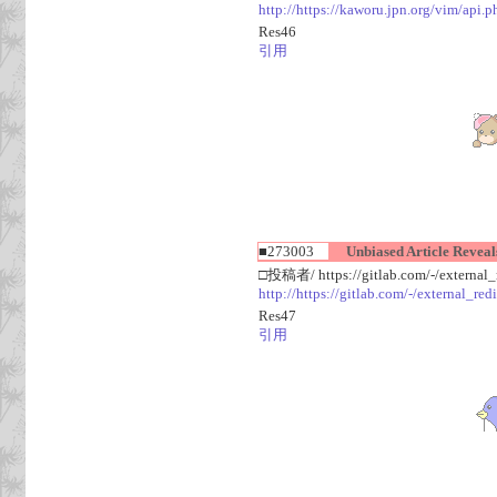
http://https://kaworu.jpn.org/vim/api.
Res46
引用
■273003
Unbiased Article Reveals
□投稿者/ https://gitlab.com/-/external_re
http://https://gitlab.com/-/external_red
Res47
引用