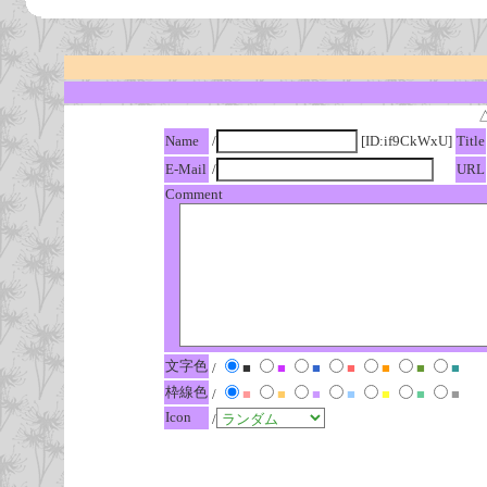
Name
/
[ID:if9CkWxU]
Title
E-Mail
/
URL
Comment
文字色
/
■
■
■
■
■
■
■
枠線色
/
■
■
■
■
■
■
■
Icon
/