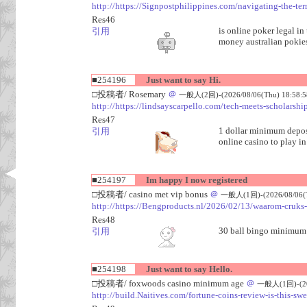
http://https://Signpostphilippines.com/navigating-the-te
Res46
is online poker legal in
引用
money australian pokie
■254196
Just want to say Hi.
□投稿者/ Rosemary
＠
一般人(2回)-(2026/08/06(Thu) 18:58:5
http://https://lindsayscarpello.com/tech-meets-scholarshi
Res47
1 dollar minimum deposi
引用
online casino to play in
■254197
Im happy I now registered
□投稿者/ casino met vip bonus
＠
一般人(1回)-(2026/08/06(T
http://https://Bengproducts.nl/2026/02/13/waarom-cruks-b
Res48
30 ball bingo minimum 
引用
■254198
Just want to say Hello.
□投稿者/ foxwoods casino minimum age
＠
一般人(1回)-(202
http://build.Naitives.com/fortune-coins-review-is-this-sw