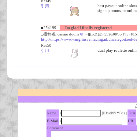
Res49
best payout online slot
引用
sign up bonus, or online
■254199
Im glad I finally registered
□投稿者/ casino doorn
＠
一般人(1回)-(2026/08/06(Thu) 18:5
http://https://www.vangrinsvenracing.nl/uncategorized/d
Res50
dual play roulette onlin
引用
Name
/
[ID:stNYYPdz]
Title
E-Mail
/
URL
Comment