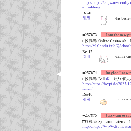
http://https://edgwaresecurit
einzahlung/
Res46
引用
das beste
■257873
I am the new gi
□投稿者/ Online Casino Ab 1 E
http://M-Condit.info/QSchoo
Res47
online ca
引用
■257874
Im glad I now r
□投稿者/ Bell
＠
一般人(3回)-(202
http://https://foxpi.de/2025/
fallen/
Res48
live casin
引用
■257875
Just want to say
□投稿者/ Spielautomaten ab 1
http://https://WWW.Bombastu