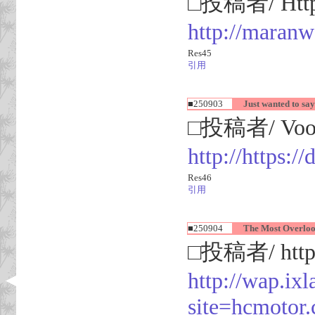
□投稿者/ Http:
http://maran
Res45
引用
■250903
Just wanted to say
□投稿者/ Voor
http://https:
Res46
引用
■250904
The Most Overlooke
□投稿者/ http:/
http://wap.ix
site=hcmoto