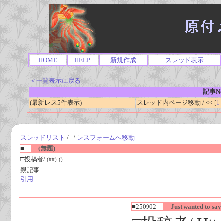
HOME
HELP
新規作成
スレッド表示
＜一覧表示に戻る
記事No
(最新レス5件表示)
スレッド内ページ移動 / << [
1
スレッドリスト
/ - /
レスフォームへ移動
■
(無題)
□投稿者/
(##)-()
親記事
引用
■250902
Just wanted to say