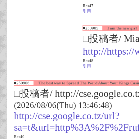
Res47
引用
■250905
I am the new girl
□投稿者/ Mi
http://https:
Res48
引用
■250906
The best way to Spread The Word About Your Kings Cas
□投稿者/ http://cse.google.co.tz/
(2026/08/06(Thu) 13:46:48)
http://cse.google.co.tz/url?
sa=t&url=http%3A%2F%2Fruf
Res49