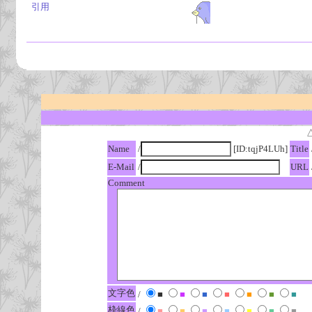
引用
Name
/
[ID:tqjP4LUh]
Title
E-Mail
/
URL
Comment
文字色
/
■
■
■
■
■
■
■
枠線色
/
■
■
■
■
■
■
■