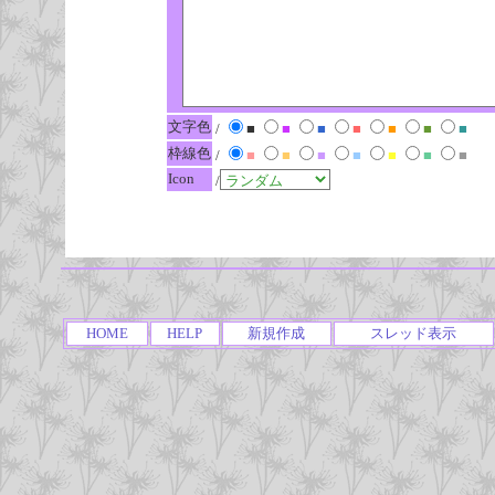
文字色
/
■
■
■
■
■
■
■
枠線色
/
■
■
■
■
■
■
■
Icon
/
HOME
HELP
新規作成
スレッド表示