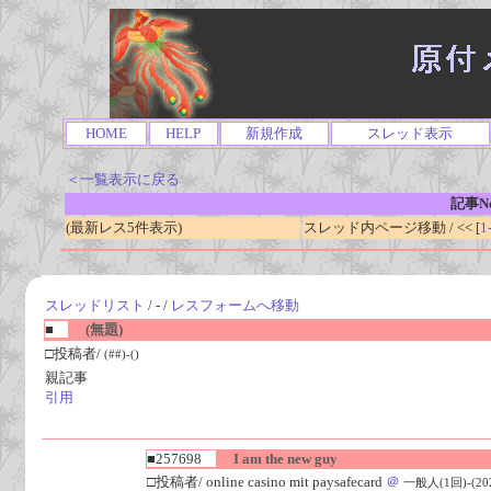
HOME
HELP
新規作成
スレッド表示
＜一覧表示に戻る
記事No
(最新レス5件表示)
スレッド内ページ移動 / << [
1
スレッドリスト
/ - /
レスフォームへ移動
■
(無題)
□投稿者/
(##)-()
親記事
引用
■257698
I am the new guy
□投稿者/ online casino mit paysafecard
＠
一般人(1回)-(2026/