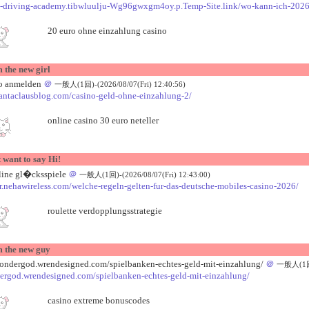
al-driving-academy.tibwluulju-Wg96gwxgm4oy.p.Temp-Site.link/wo-kann-ich-2026
20 euro ohne einzahlung casino
the new girl
o anmelden
＠
一般人(1回)-(2026/08/07(Fri) 12:40:56)
esantaclausblog.com/casino-geld-ohne-einzahlung-2/
online casino 30 euro neteller
want to say Hi!
ine gl�cksspiele
＠
一般人(1回)-(2026/08/07(Fri) 12:43:00)
air.nehawireless.com/welche-regeln-gelten-fur-das-deutsche-mobiles-casino-2026/
roulette verdopplungsstrategie
the new guy
ndergod.wrendesigned.com/spielbanken-echtes-geld-mit-einzahlung/
＠
一般人(1回)-
ndergod.wrendesigned.com/spielbanken-echtes-geld-mit-einzahlung/
casino extreme bonuscodes