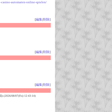
-casino-automaten-online-spielen/
[
編集
|
削除
]
[
編集
|
削除
]
[
編集
|
削除
]
(2026/08/07(Fri) 12:43:14)