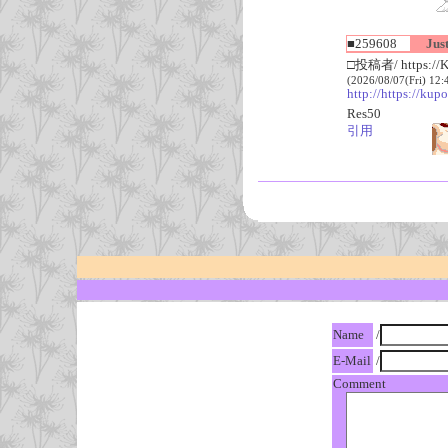
■259608
Just 
□投稿者/ https://Ku
(2026/08/07(Fri) 12:
http://https://ku
Res50
引用
Name
/
E-Mail
/
Comment