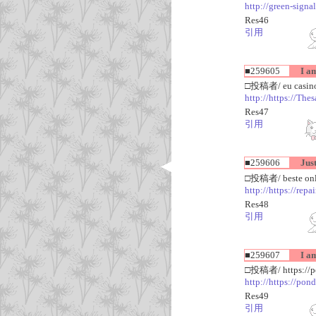
http://green-sign
Res46
引用
■259605
I am 
□投稿者/ eu casin
http://https://Th
Res47
引用
■259606
Just 
□投稿者/ beste onl
http://https://rep
Res48
引用
■259607
I am 
□投稿者/ https://po
http://https://po
Res49
引用