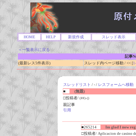
HOME
HELP
新規作成
スレッド表示
＜一覧表示に戻る
記事No
(最新レス5件表示)
スレッド内ページ移動 / << [
1
スレッドリスト
/ - /
レスフォームへ移動
■
(無題)
□投稿者/
(##)-()
親記事
引用
■265214
Im glad I now regi
□投稿者/ Aplicacion de casino de