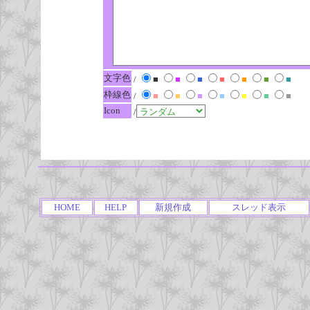
文字色
/
■
■
■
■
■
■
■
枠線色
/
■
■
■
■
■
■
■
Icon
/
HOME
HELP
新規作成
スレッド表示