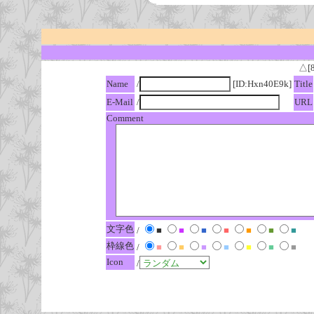
△[
Name
/
[ID:Hxn40E9k]
Title
E-Mail
/
URL
Comment
文字色
/
■
■
■
■
■
■
■
枠線色
/
■
■
■
■
■
■
■
Icon
/