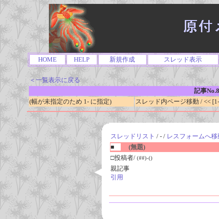
HOME
HELP
新規作成
スレッド表示
＜一覧表示に戻る
記事No.8
(幅が未指定のため 1- に指定)
スレッド内ページ移動 / << [1-0
スレッドリスト
/ - /
レスフォームへ移
■
(無題)
□投稿者/
(##)-()
親記事
引用