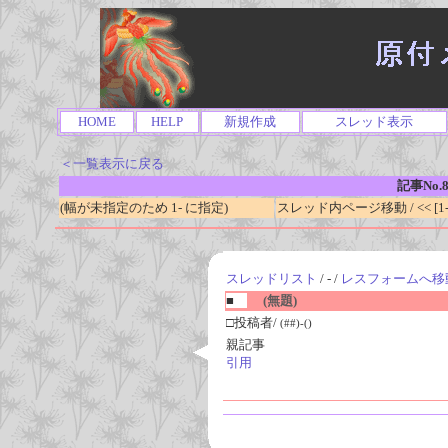
HOME
HELP
新規作成
スレッド表示
＜一覧表示に戻る
記事No.8
(幅が未指定のため 1- に指定)
スレッド内ページ移動 / << [1-0
スレッドリスト
/ - /
レスフォームへ移
■
(無題)
□投稿者/
(##)-()
親記事
引用