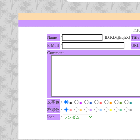
△[
Name
/
[ID:KDkjEqhX]
Title
E-Mail
/
URL
Comment
文字色
/
■
■
■
■
■
■
■
枠線色
/
■
■
■
■
■
■
■
Icon
/