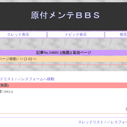
スレッド表示
トピック表示
発言
記事No.54081 [(無題)] 返信ページ
移動 / << [1-0] >>
ドリスト
/ - /
レスフォームへ移動
無題)
者/
(##)-()
[
スレッドリスト
/ - /
レスフォ