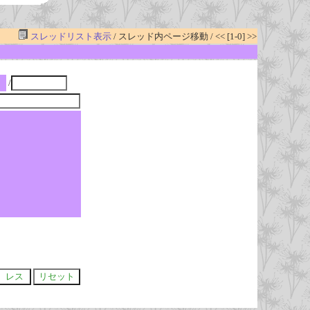
スレッドリスト表示
/ スレッド内ページ移動 / << [1-0] >>
/