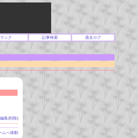
ランク
記事検索
過去ログ
編集
|
削除
]
ームへ移動