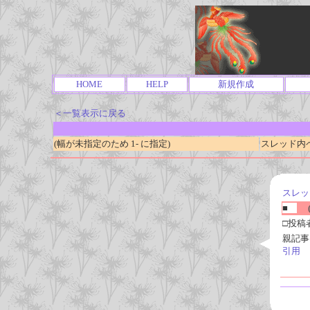
HOME
HELP
新規作成
＜一覧表示に戻る
(幅が未指定のため 1- に指定)
スレッド内ページ
スレッ
■
(
□投稿
親記事
引用