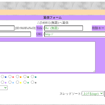
返信フォーム
△[54081] (無題) へ返信
[ID:9hHFaNxD]
Title
/
削除キー
URL
/
■
■
■
■
■
■
■
■
■
■
スレッドソート/