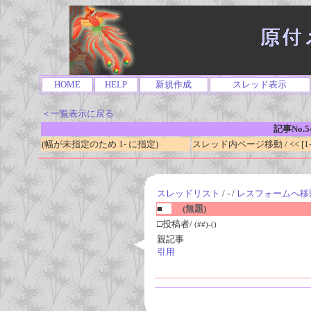
HOME
HELP
新規作成
スレッド表示
＜一覧表示に戻る
記事No.5
(幅が未指定のため 1- に指定)
スレッド内ページ移動 / << [1-0
スレッドリスト
/ - /
レスフォームへ移
■
(無題)
□投稿者/
(##)-()
親記事
引用