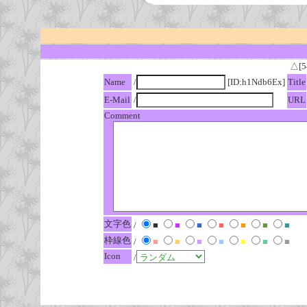
△[5
Name
/
[ID:h1Ndb6Ex]
Title
E-Mail
/
URL
Comment
文字色
/
■
■
■
■
■
■
■
枠線色
/
■
■
■
■
■
■
■
Icon
/