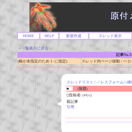
HOME
HELP
新規作成
スレッド表示
＜一覧表示に戻る
記事No.5
(幅が未指定のため 1- に指定)
スレッド内ページ移動 / << [1-0
スレッドリスト
/ - /
レスフォームへ移
■
(無題)
□投稿者/
(##)-()
親記事
引用