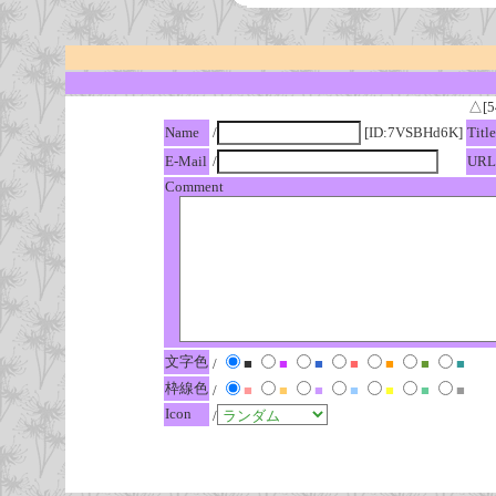
△[5
Name
/
[ID:7VSBHd6K]
Title
E-Mail
/
URL
Comment
文字色
/
■
■
■
■
■
■
■
枠線色
/
■
■
■
■
■
■
■
Icon
/