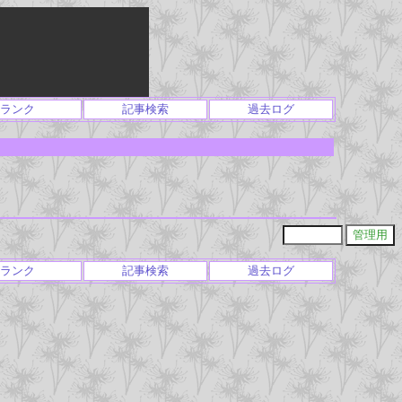
ランク
記事検索
過去ログ
ランク
記事検索
過去ログ