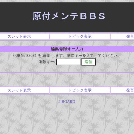
スレッド表示
トピック表示
発言
編集/削除キー入力
記事No.88681 を 編集 します。削除キーを入力してください。
削除キー/
スレッド表示
トピック表示
発言
-
I-BOARD
-