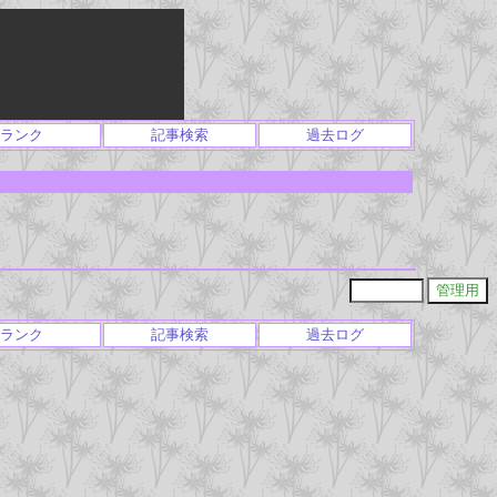
ランク
記事検索
過去ログ
ランク
記事検索
過去ログ