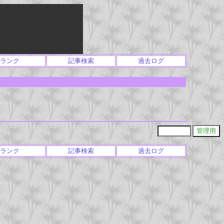
ランク
記事検索
過去ログ
ランク
記事検索
過去ログ