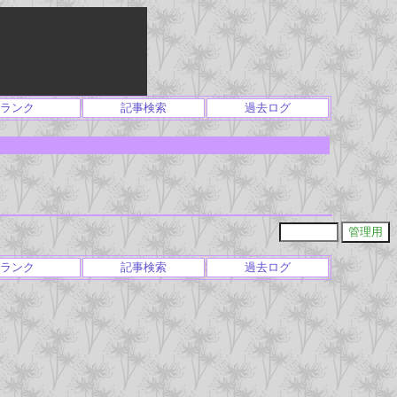
ランク
記事検索
過去ログ
ランク
記事検索
過去ログ