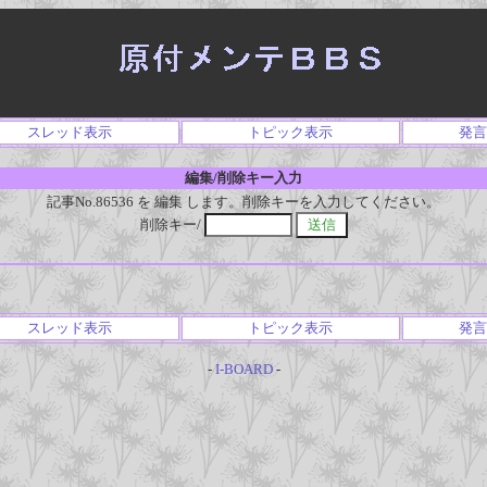
スレッド表示
トピック表示
発言
編集/削除キー入力
記事No.86536 を 編集 します。削除キーを入力してください。
削除キー/
スレッド表示
トピック表示
発言
-
I-BOARD
-