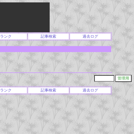
ランク
記事検索
過去ログ
ランク
記事検索
過去ログ