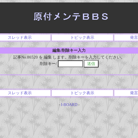
スレッド表示
トピック表示
発言
編集/削除キー入力
記事No.86520 を 編集 します。削除キーを入力してください。
削除キー/
スレッド表示
トピック表示
発言
-
I-BOARD
-