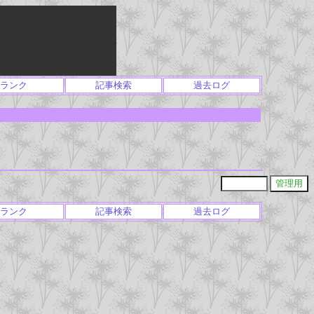
ランク
記事検索
過去ログ
ランク
記事検索
過去ログ