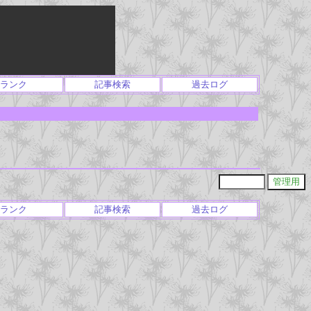
ランク
記事検索
過去ログ
ランク
記事検索
過去ログ