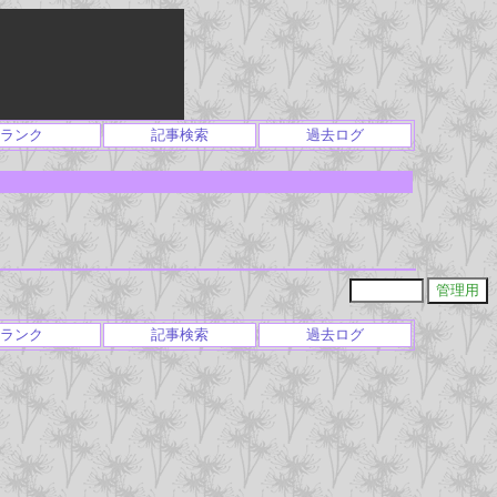
ランク
記事検索
過去ログ
ランク
記事検索
過去ログ