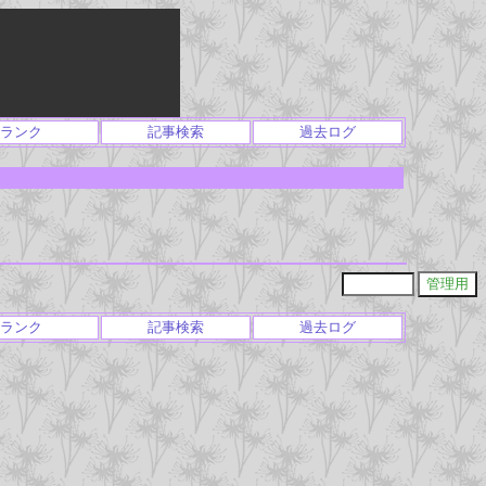
ランク
記事検索
過去ログ
ランク
記事検索
過去ログ