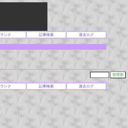
ランク
記事検索
過去ログ
ランク
記事検索
過去ログ