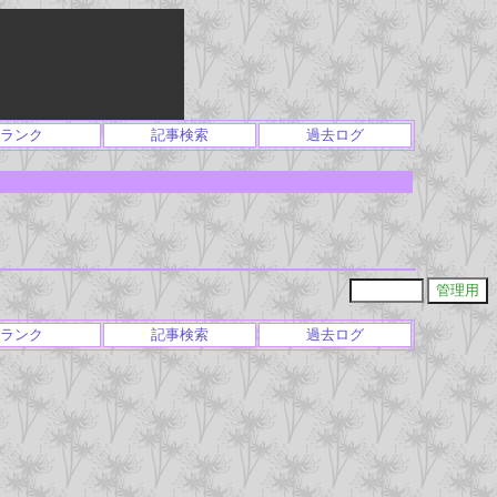
ランク
記事検索
過去ログ
ランク
記事検索
過去ログ