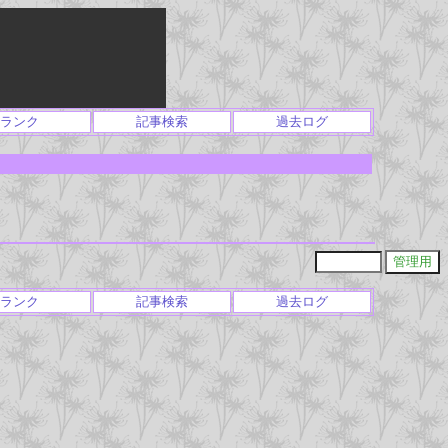
ランク
記事検索
過去ログ
ランク
記事検索
過去ログ