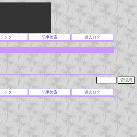
ランク
記事検索
過去ログ
ランク
記事検索
過去ログ