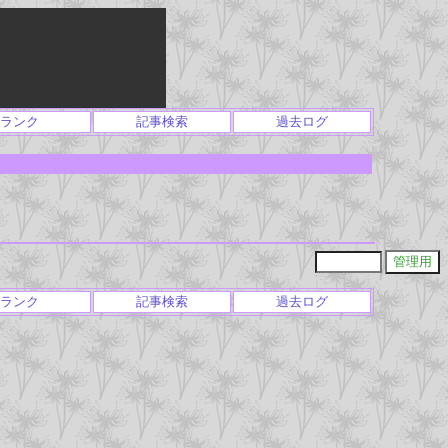
ランク
記事検索
過去ログ
ランク
記事検索
過去ログ