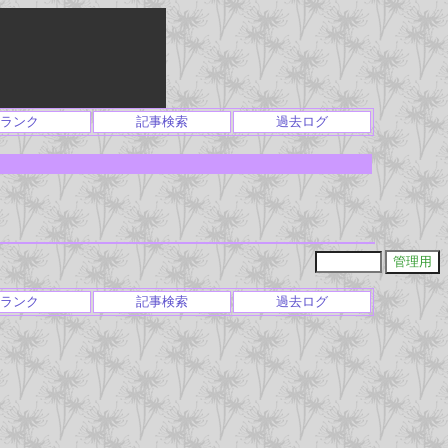
ランク
記事検索
過去ログ
ランク
記事検索
過去ログ