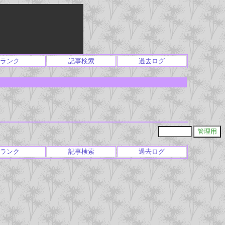
ランク
記事検索
過去ログ
ランク
記事検索
過去ログ