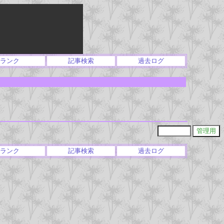
ランク
記事検索
過去ログ
ランク
記事検索
過去ログ