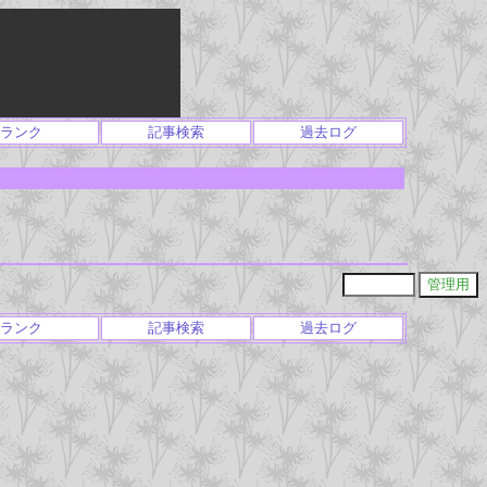
ランク
記事検索
過去ログ
ランク
記事検索
過去ログ