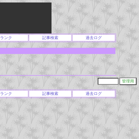
ランク
記事検索
過去ログ
ランク
記事検索
過去ログ