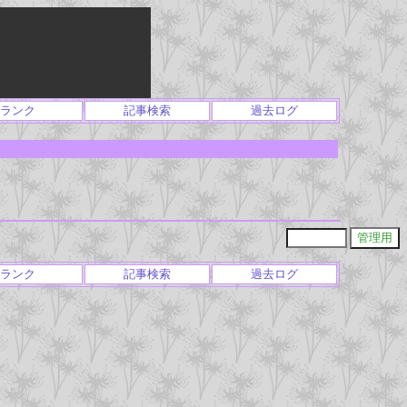
ランク
記事検索
過去ログ
ランク
記事検索
過去ログ