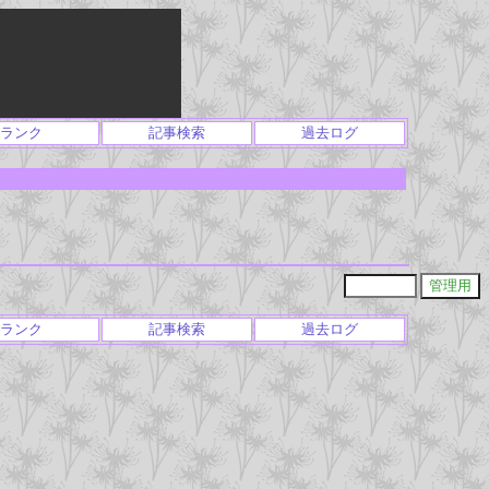
ランク
記事検索
過去ログ
ランク
記事検索
過去ログ