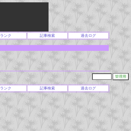
ランク
記事検索
過去ログ
ランク
記事検索
過去ログ