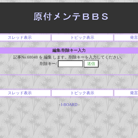
スレッド表示
トピック表示
発言
編集/削除キー入力
記事No.68048 を 編集 します。削除キーを入力してください。
削除キー/
スレッド表示
トピック表示
発言
-
I-BOARD
-