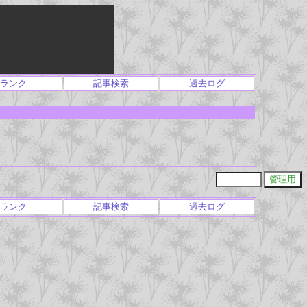
ランク
記事検索
過去ログ
ランク
記事検索
過去ログ