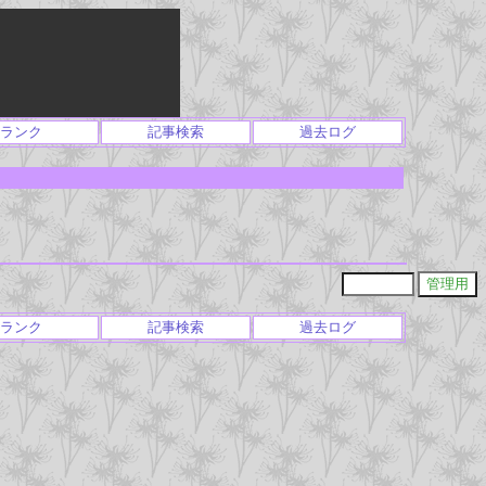
ランク
記事検索
過去ログ
ランク
記事検索
過去ログ