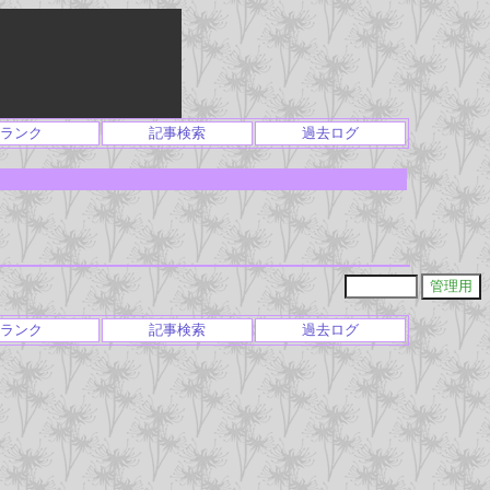
ランク
記事検索
過去ログ
ランク
記事検索
過去ログ