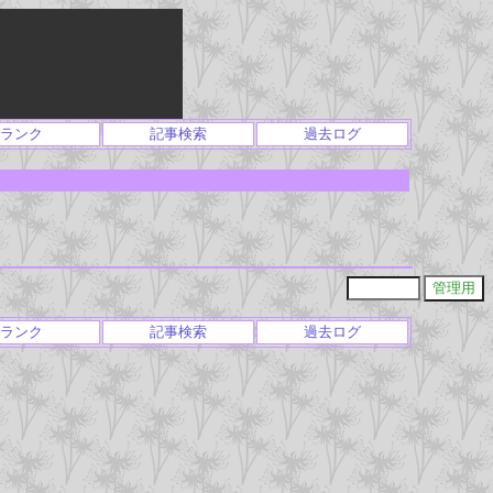
ランク
記事検索
過去ログ
ランク
記事検索
過去ログ