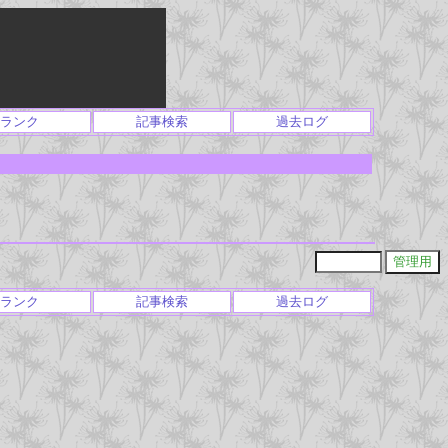
ランク
記事検索
過去ログ
ランク
記事検索
過去ログ