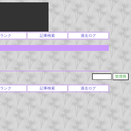
ランク
記事検索
過去ログ
ランク
記事検索
過去ログ