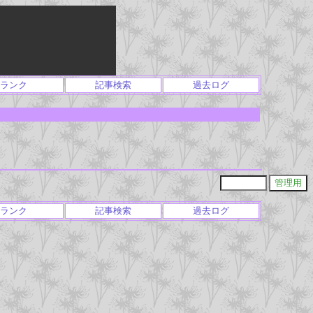
ランク
記事検索
過去ログ
ランク
記事検索
過去ログ