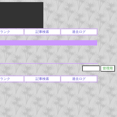
ランク
記事検索
過去ログ
ランク
記事検索
過去ログ