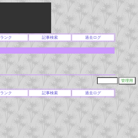
ランク
記事検索
過去ログ
ランク
記事検索
過去ログ