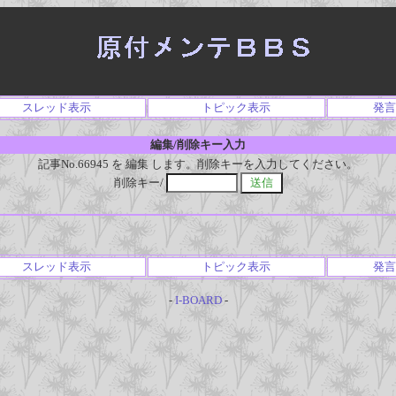
スレッド表示
トピック表示
発言
編集/削除キー入力
記事No.66945 を 編集 します。削除キーを入力してください。
削除キー/
スレッド表示
トピック表示
発言
-
I-BOARD
-