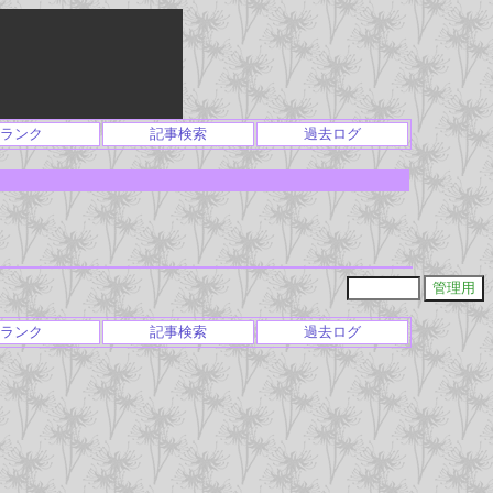
ランク
記事検索
過去ログ
ランク
記事検索
過去ログ