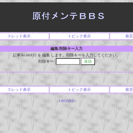
スレッド表示
トピック表示
発言
編集/削除キー入力
記事No.66935 を 編集 します。削除キーを入力してください。
削除キー/
スレッド表示
トピック表示
発言
-
I-BOARD
-