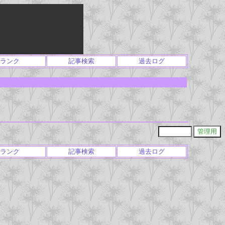
ランク
記事検索
過去ログ
ランク
記事検索
過去ログ