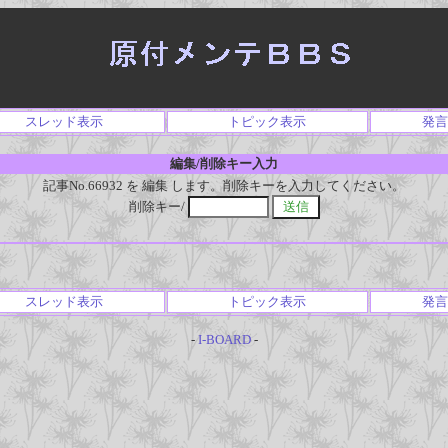
スレッド表示
トピック表示
発言
編集/削除キー入力
記事No.66932 を 編集 します。削除キーを入力してください。
削除キー/
スレッド表示
トピック表示
発言
-
I-BOARD
-