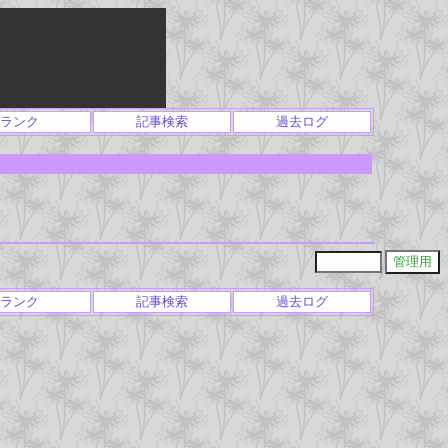
ランク
記事検索
過去ログ
ランク
記事検索
過去ログ